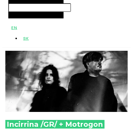
Search
Close this search box.
EN
SK
Incirrina /GR/ + Motrogon