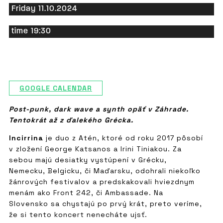
Friday 11.10.2024
time 19:30
GOOGLE CALENDAR
Post-punk, dark wave a synth opäť v Záhrade.
Tentokrát až z ďalekého Grécka.
Incirrina
je duo z Atén, ktoré od roku 2017 pôsobí
v zložení George Katsanos a Irini Tiniakou. Za
sebou majú desiatky vystúpení v Grécku,
Nemecku, Belgicku, či Maďarsku, odohrali niekoľko
žánrových festivalov a predskakovali hviezdnym
menám ako Front 242, či Ambassade. Na
Slovensko sa chystajú po prvý krát, preto veríme,
že si tento koncert nenecháte ujsť.