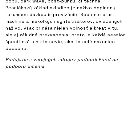
popu, dark wave, post-punku, či techna.
Pesničkový základ skladieb je naživo doplnený
rozumnou dávkou improvizácie. Spojenie drum
machine a niekoľkých syntetizátorov, ovládaných
naživo, však prináša nielen voľnosť a kreativitu,
ale aj záludné prekvapenia, preto je každá session
špecifická a nikto nevie, ako to celé nakoniec
dopadne.
Podujatie z verejných zdrojov podporil Fond na
podporu umenia.