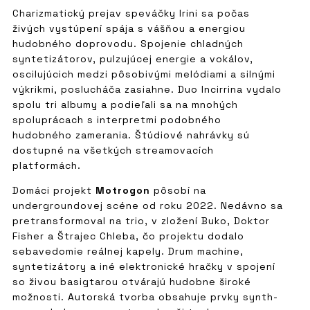
Charizmatický prejav speváčky Irini sa počas
živých vystúpení spája s vášňou a energiou
hudobného doprovodu. Spojenie chladných
syntetizátorov, pulzujúcej energie a vokálov,
oscilujúcich medzi pôsobivými melódiami a silnými
výkrikmi, poslucháča zasiahne. Duo Incirrina vydalo
spolu tri albumy a podieľali sa na mnohých
spoluprácach s interpretmi podobného
hudobného zamerania. Štúdiové nahrávky sú
dostupné na všetkých streamovacích
platformách.
Domáci projekt
Motrogon
pôsobí na
undergroundovej scéne od roku 2022. Nedávno sa
pretransformoval na trio, v zložení Buko, Doktor
Fisher a Štrajec Chleba, čo projektu dodalo
sebavedomie reálnej kapely. Drum machine,
syntetizátory a iné elektronické hračky v spojení
so živou basigtarou otvárajú hudobne široké
možnosti. Autorská tvorba obsahuje prvky synth-