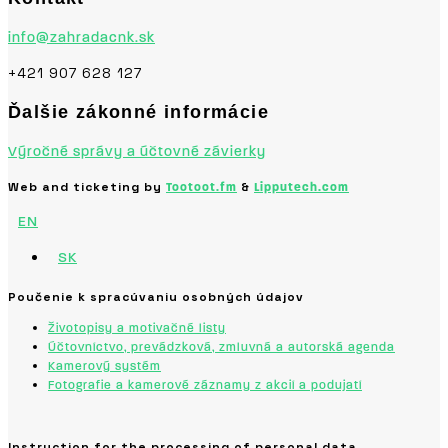
info@zahradacnk.sk
+421 907 628 127
Ďalšie zákonné informácie
Výročné správy a účtovné závierky
Web and ticketing by
&
Tootoot.fm
Lipputech.com
EN
SK
Poučenie k spracúvaniu osobných údajov
Životopisy a motivačné listy
Účtovníctvo, prevádzková, zmluvná a autorská agenda
Kamerový systém
Fotografie a kamerové záznamy z akcií a podujatí
Instruction for the processing of personal data