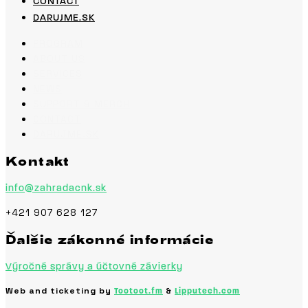
CONTACT
DARUJME.SK
PROGRAM
ABOUT US
SERVICES
NEWS
SUPPORT & MERCH
CONTACT
DARUJME.SK
Kontakt
info@zahradacnk.sk
+421 907 628 127
Ďalšie zákonné informácie
Výročné správy a účtovné závierky
Web and ticketing by
&
Tootoot.fm
Lipputech.com