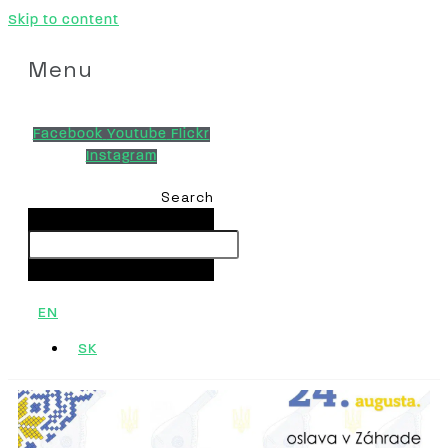
Skip to content
Menu
Facebook
Youtube
Flickr
Instagram
Search
Search
Close this search box.
EN
SK