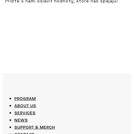
Príďte s nami osláviť hodnoty, ktoré nás spájajú!
PROGRAM
ABOUT US
SERVICES
NEWS
SUPPORT & MERCH