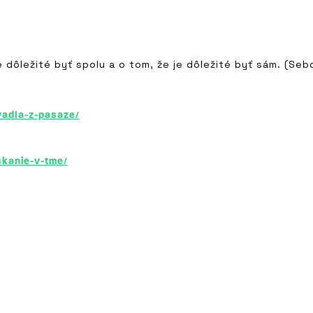
e dôležité byť spolu a o tom, že je dôležité byť sám. (Seb
vadla-z-pasaze/
skanie-v-tme/