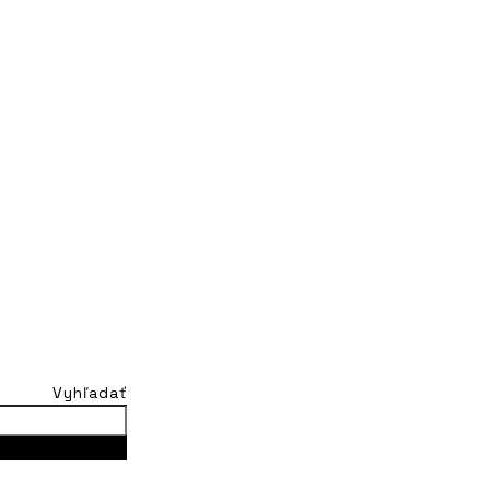
Vyhľadať
his search box.