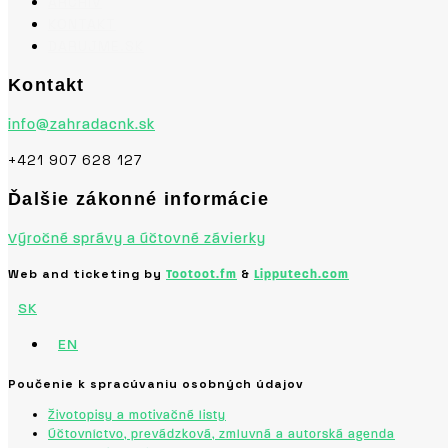
ARCHÍV
KONTAKT
DARUJME.SK
Kontakt
info@zahradacnk.sk
+421 907 628 127
Ďalšie zákonné informácie
Výročné správy a účtovné závierky
Web and ticketing by
&
Tootoot.fm
Lipputech.com
SK
EN
Poučenie k spracúvaniu osobných údajov
Životopisy a motivačné listy
Účtovníctvo, prevádzková, zmluvná a autorská agenda