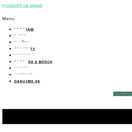
Preskočiť na obsah
Menu
PROGRAM
O NÁS
SLUŽBY
PROJEKTY
NOVINKY
PODPORA & MERCH
ARCHÍV
KONTAKT
DARUJME.SK
Faceboo