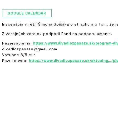
GOOGLE CALENDAR
Inscenácia v réžii Šimona Spišáka o strachu a o tom, že j
Z verejných zdrojov podporil Fond na podporu umenia.
Rezervácie na:
https://www.divadlozpasaze.sk/program-di
divadlozpasaze@gmail.com
Vstupné 8/5 eur
Pozrite web:
https://www.divadlozpasaze.sk/aktualny…/pi