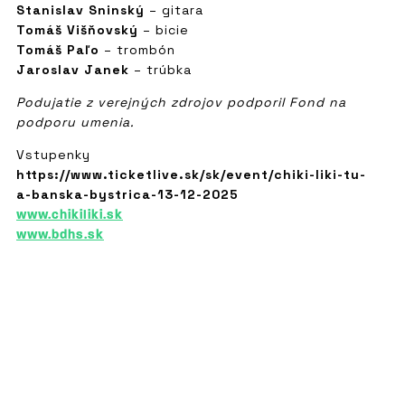
Stanislav Sninský
– gitara
Tomáš Višňovský
– bicie
Tomáš Paľo
– trombón
Jaroslav Janek
– trúbka
Podujatie z verejných zdrojov podporil Fond na
podporu umenia.
Vstupenky
https://www.ticketlive.sk/sk/event/chiki-liki-tu-
a-banska-bystrica-13-12-2025
www.chikiliki.sk
www.bdhs.sk