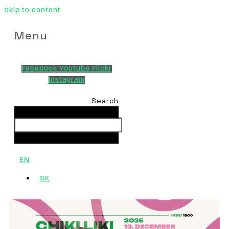
Skip to content
Menu
Facebook
Youtube
Flickr
Instagram
Search
Search
Close this search box.
EN
SK