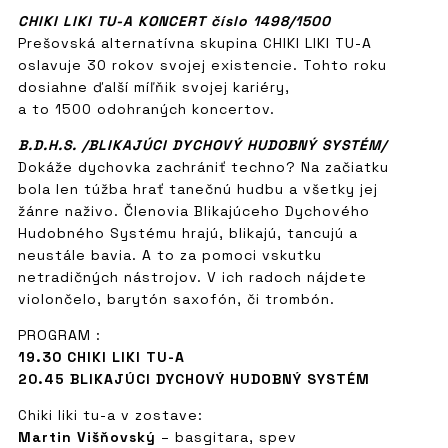
CHIKI LIKI TU-A KONCERT číslo 1498/1500
Prešovská alternatívna skupina CHIKI LIKI TU-A
oslavuje 30 rokov svojej existencie. Tohto roku
dosiahne ďalší míľňik svojej kariéry,
a to 1500 odohraných koncertov.
B.D.H.S. /BLIKAJÚCI DYCHOVÝ HUDOBNÝ SYSTÉM/
Dokáže dychovka zachrániť techno? Na začiatku
bola len túžba hrať tanečnú hudbu a všetky jej
žánre naživo. Členovia Blikajúceho Dychového
Hudobného Systému hrajú, blikajú, tancujú a
neustále bavia. A to za pomoci vskutku
netradičných nástrojov. V ich radoch nájdete
violončelo, barytón saxofón, či trombón.
PROGRAM :
19.30 CHIKI LIKI TU-A
20.45 BLIKAJÚCI DYCHOVÝ HUDOBNÝ SYSTÉM
Chiki liki tu-a v zostave:
Martin Višňovský
– basgitara, spev