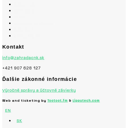
ABOUT US
SERVICES
NEWS
SUPPORT & MERCH
CONTACT
DARUJME.SK
Kontakt
info@zahradacnk.sk
+421 907 628 127
Ďalšie zákonné informácie
Výročné správy a účtovné závierky
Web and ticketing by
&
Tootoot.fm
Lipputech.com
EN
SK