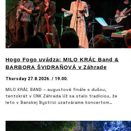
Hogo Fogo uvádza: MILO KRÁĽ Band &
BARBORA ŠVIDRAŇOVÁ v Záhrade
Thursday 27.8.2026. / 19.00.
MILO KRÁĽ BAND – augustové finále s dušou,
tentokrát v CNK Záhrada Už sa stalo tradíciou, že
leto v Banskej Bystrici uzatvárame koncertom
výnimočných hostí, našich priateľov a skvelých
umelcov – Mila Kráľa, Barbory Švidraňovej a ich
kapely. Tento koncert je pre nás každoročne
čerešničkou na záver leta. Je to večer, keď sa