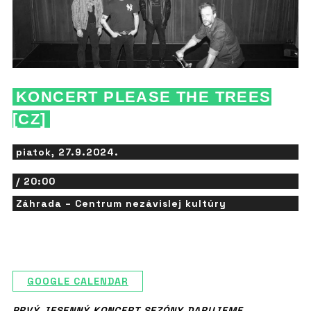
KONCERT PLEASE THE TREES
[CZ]
piatok, 27.9.2024.
/ 20:00
Záhrada – Centrum nezávislej kultúry
GOOGLE CALENDAR
PRVÝ JESENNÝ KONCERT SEZÓNY DARUJEME