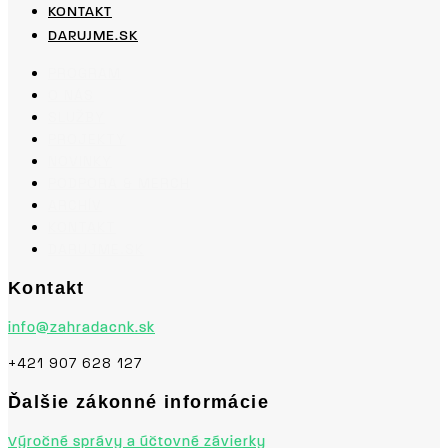
KONTAKT
DARUJME.SK
PROGRAM
O NÁS
SLUŽBY
PROJEKTY
NOVINKY
PODPORA & MERCH
ARCHÍV
KONTAKT
DARUJME.SK
Kontakt
info@zahradacnk.sk
+421 907 628 127
Ďalšie zákonné informácie
Výročné správy a účtovné závierky