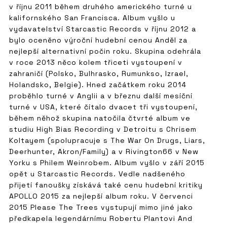
v říjnu 2011 během druhého amerického turné u
kalifornského San Francisca. Album vyšlo u
vydavatelství Starcastic Records v říjnu 2012 a
bylo oceněno výroční hudební cenou Anděl za
nejlepší alternativní počin roku. Skupina odehrála
v roce 2013 něco kolem třiceti vystoupení v
zahraničí (Polsko, Bulhrasko, Rumunkso, Izrael,
Holandsko, Belgie). Hned začátkem roku 2014
proběhlo turné v Anglii a v březnu další mesíční
turné v USA, které čítalo dvacet tři vystoupení,
během něhož skupina natočila čtvrté album ve
studiu High Bias Recording v Detroitu s Chrisem
Koltayem (spolupracuje s The War On Drugs, Liars,
Deerhunter, Akron/Family) a v Rivington66 v New
Yorku s Philem Weinrobem. Album vyšlo v září 2015
opět u Starcastic Records. Vedle nadšeného
přijetí fanoušky získává také cenu hudební kritiky
APOLLO 2015 za nejlepší album roku. V červenci
2015 Please The Trees vystupují mimo jiné jako
předkapela legendárnímu Robertu Plantovi And