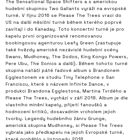
The Sensational Space Shifters a s americkou
hudební skupinou Two Gallants vyráží na evropské
turné. V říjnu 2016 se Please The Trees vrací do
US na další měsíční turné během kterého poprvé
zavítají i do Kanaday. Toto koncertní turné je pro
kapelu první organizované renomovanou
bookingovou agenturou Leafy Green (zastupuje
také hvězdy americké nezávislé hudební scény
Swans, Mudhoney, The Dodos, King Kongo Powers,
Pere Ubu, The Sonics a další). Během tohoto turné
skupina natáčí páté řadové album s Brandonem
Egglestonem ve studiu Tiny Telephone v San
Franciscu, které s názvem Infinite Dance, v
produkci Brandona Egglestona, Martina Tvrdého a
Please The Trees, vychází v září 2018. Album je dle
vlastního mínění kapely, přijetí fanoušků a
hodnocení kritiků, dosavadním vrcholem jejich
tvorby. Legendy hudebního žánru Grunge,
americká skupina Mudhoney, si Please The Trees
vybrala jako předkapelu na jejich Evropské turné,
které proběhlo v listopadu 2018.