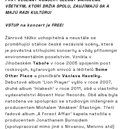
VŠETKÝM, KTORÍ DRŽIA SPOLU, ZAUJÍMAJÚ SA A
MAJÚ RADI KULTÚRU!
VSTUP na koncert je FREE!
Žánrově těžko uchopitelná a neustále se
proměňující stálice české nezávislé scény, která
je pověstná strhujícími koncerty a vždy přítomným
environmentálním poselstvím. Vznikla v
Jihočeském
Táboře
v roce 2005 spojením post
rockových, kytarových snivců a léčitelů
Some
Other Place
a písničkáře
Václava Havelky.
Debutové album ‘Lion Prayer’ vyšlo v roce 2007,
druhé album ‘Inlakesh’ v roce 2011, obě u vlastního
vydavatelství Absent Hour Records. Obě alba byla
natočena ve spolupráci se studiovým iinženýrem a
producentem Michalem ‘Amákem’ Šťastným. Třetí
řadové album ‚A Forest Affair‘ kapela natočila s
producentem Jonathanem Burnsidem
(spolupracoval mimo jiné s Nirvanou, Melvins atd)