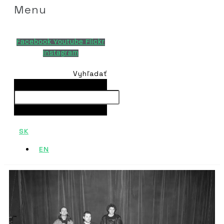
Menu
Facebook
Youtube
Flickr
Instagram
Vyhľadať
Vyhľadať
Close this search box.
SK
EN