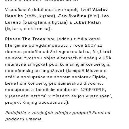
V současné době sestavu kapely tvoří
Václav
Havelka
(zpěv, kytara),
Jan Svačina
(bicí),
Ivo
Lorenc
(baskytara a kytara) a
Lukáš Palán
(kytara, elektronika).
Please The Trees
jsou jednou z mála kapel,
kterým se od vydání debutu v roce 2007 až
dodnes podařilo udržet vysokou laťku, čtyřikrát
se svou tvorbou objet alternativní scény v USA,
neúnavně si hýčkat publikum silnými koncerty a
společensky se angažovat (kampaň Mluvme o
stáří a spolupráce se sborem seniorek Elpida,
benefiční Koncerty pro šumavskou divočinu,
spolupráce s tanečním souborem 420PEOPLE,
vysazování stromů v místech svých vystoupení,
projekt Krajiny budoucnosti).
Podujatie z verejných zdrojov podporil Fond na
podporu umenia.