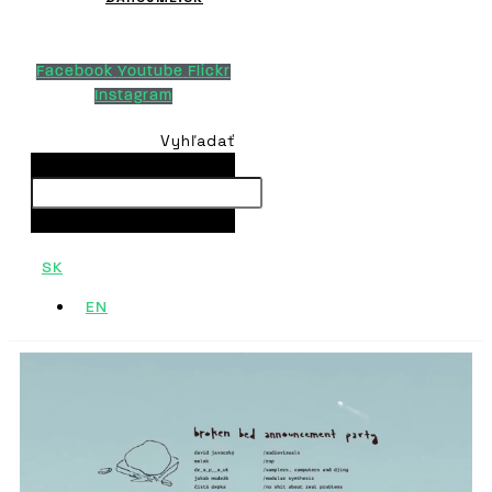
Facebook
Youtube
Flickr
Instagram
Vyhľadať
Vyhľadať
Close this search box.
SK
EN