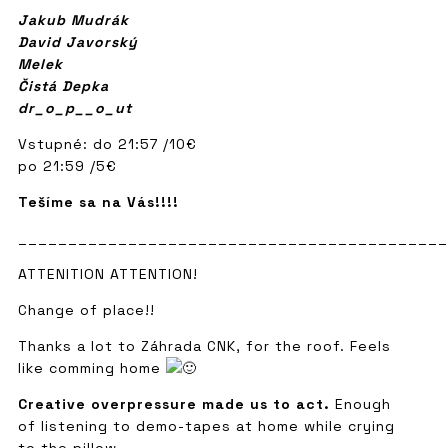
Jakub Mudrák
David Javorský
Melek
Čistá Depka
dr_o_p__o_ut
Vstupné: do 21:57 /10€
po 21:59 /5€
Tešíme sa na Vás!!!!
___________________________________________
ATTENITION ATTENTION!
Change of place!!
Thanks a lot to Záhrada CNK, for the roof. Feels
like comming home
Creative overpressure made us to act.
Enough
of listening to demo-tapes at home while crying