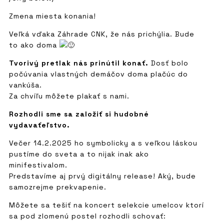
Zmena miesta konania!
Veľká vďaka Záhrade CNK, že nás prichýlia. Bude
to ako doma
Tvorivý pretlak nás prinútil konať.
Dosť bolo
počúvania vlastných demáčov doma plačúc do
vankúša.
Za chvíľu môžete plakať s nami.
Rozhodli sme sa založiť si hudobné
vydavaťeľstvo.
Večer 14.2.2025 ho symbolicky a s veľkou láskou
pustíme do sveta a to nijak inak ako
minifestivalom.
Predstavíme aj prvý digitálny release! Aký, bude
samozrejme prekvapenie.
Môžete sa tešiť na koncert selekcie umelcov ktorí
sa pod zlomenú postel rozhodli schovať: