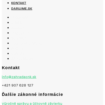
KONTAKT
DARUJME.SK
PROGRAM
O NÁS
SLUŽBY
PROJEKTY
NOVINKY
PODPORA & MERCH
ARCHÍV
KONTAKT
DARUJME.SK
Kontakt
info@zahradacnk.sk
+421 907 628 127
Ďalšie zákonné informácie
Výročné správy a účtovné závierky