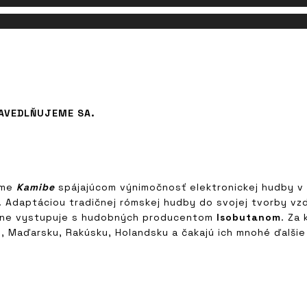
AVEDLŇUJEME SA.
ume
Kamibe
spájajúcom výnimočnosť elektronickej hudby v
. Adaptáciou tradičnej rómskej hudby do svojej tvorby vz
ertne vystupuje s hudobných producentom
Isobutanom
. Za
e, Maďarsku, Rakúsku, Holandsku a čakajú ich mnohé ďalšie 