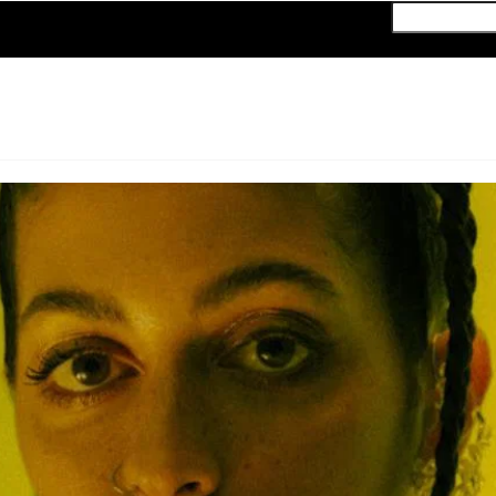
Vyhľadať
Close t