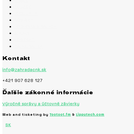
O NÁS
SLUŽBY
PROJEKTY
NOVINKY
PODPORA & MERCH
ARCHÍV
KONTAKT
DARUJME.SK
Kontakt
info@zahradacnk.sk
+421 907 628 127
Ďalšie zákonné informácie
Výročné správy a účtovné závierky
Web and ticketing by
&
Tootoot.fm
Lipputech.com
SK