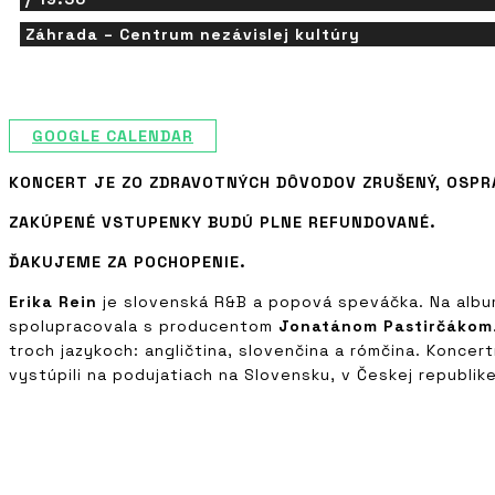
Záhrada – Centrum nezávislej kultúry
GOOGLE CALENDAR
KONCERT JE ZO ZDRAVOTNÝCH DÔVODOV ZRUŠENÝ, OSPR
ZAKÚPENÉ VSTUPENKY BUDÚ PLNE REFUNDOVANÉ.
ĎAKUJEME ZA POCHOPENIE.
Erika Rein
je slovenská R&B a popová speváčka. Na alb
spolupracovala s producentom
Jonatánom Pastirčákom
troch jazykoch: angličtina, slovenčina a rómčina. Konc
vystúpili na podujatiach na Slovensku, v Českej republik