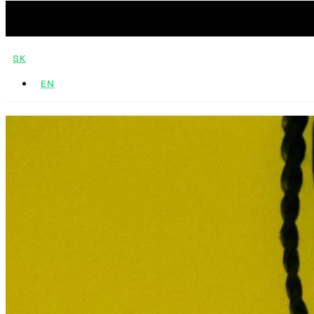
SK
EN