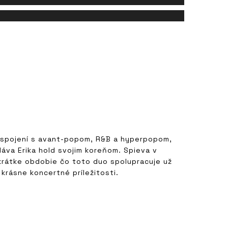
 spojení s avant-popom, R&B a hyperpopom,
dáva Erika hold svojim koreňom. Spieva v
 krátke obdobie čo toto duo spolupracuje už
krásne koncertné príležitosti.