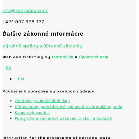
info@zahradacnk.sk
+421 907 628 127
Ďalšie zákonné informácie
Výročné správy a účtovné závierky
Web and ticketing by
&
Tootoot.fm
Lipputech.com
SK
EN
Poučenie k spracúvaniu osobných údajov
Životopisy a motivačné listy
Účtovníctvo, prevádzková, zmluvná a autorská agenda
Kamerový systém
Fotografie a kamerové záznamy z akcií a podujatí
Instruction for the processing of personal data