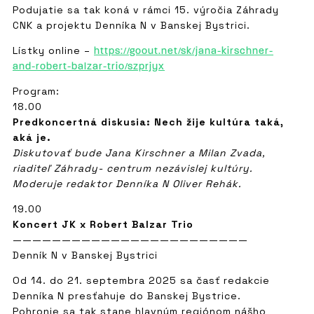
Podujatie sa tak koná v rámci 15. výročia Záhrady
CNK a projektu Denníka N v Banskej Bystrici.
Lístky online –
https://goout.net/sk/jana-kirschner-
and-robert-balzar-trio/szprjyx
Program:
18.00
Predkoncertná diskusia: Nech žije kultúra taká,
aká je.
Diskutovať bude Jana Kirschner a Milan Zvada,
riaditeľ Záhrady- centrum nezávislej kultúry.
Moderuje redaktor Denníka N Oliver Rehák.
19.00
Koncert JK x Robert Balzar Trio
————————————————————————
Denník N v Banskej Bystrici
Od 14. do 21. septembra 2025 sa časť redakcie
Denníka N presťahuje do Banskej Bystrice.
Pohronie sa tak stane hlavným regiónom nášho