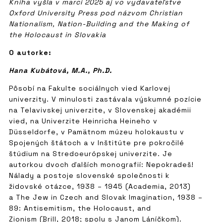
Kniha vyšla v marci 2025 aj vo vydavateľstve
Oxford University Press pod názvom Christian
Nationalism, Nation-Building and the Making of
the Holocaust in Slovakia
O autorke:
Hana Kubátová, M.A., Ph.D.
Pôsobí na Fakulte sociálnych vied Karlovej
univerzity. V minulosti zastávala výskumné pozície
na Telavivskej univerzite, v Slovenskej akadémii
vied, na Univerzite Heinricha Heineho v
Düsseldorfe, v Pamätnom múzeu holokaustu v
Spojených štátoch a v Inštitúte pre pokročilé
štúdium na Stredoeurópskej univerzite. Je
autorkou dvoch ďalších monografií: Nepokradeš!
Nálady a postoje slovenské společnosti k
židovské otázce, 1938 – 1945 (Academia, 2013)
a The Jew in Czech and Slovak Imagination, 1938 –
89: Antisemitism, the Holocaust, and
Zionism (Brill, 2018; spolu s Janom Láníčkom).