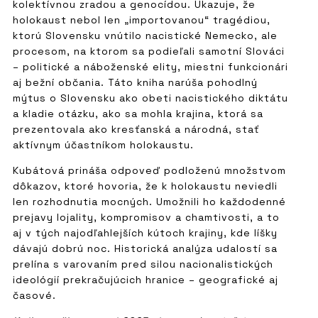
kolektívnou zradou a genocídou. Ukazuje, že
holokaust nebol len „importovanou“ tragédiou,
ktorú Slovensku vnútilo nacistické Nemecko, ale
procesom, na ktorom sa podieľali samotní Slováci
– politické a náboženské elity, miestni funkcionári
aj bežní občania. Táto kniha narúša pohodlný
mýtus o Slovensku ako obeti nacistického diktátu
a kladie otázku, ako sa mohla krajina, ktorá sa
prezentovala ako kresťanská a národná, stať
aktívnym účastníkom holokaustu.
Kubátová prináša odpoveď podloženú množstvom
dôkazov, ktoré hovoria, že k holokaustu neviedli
len rozhodnutia mocných. Umožnili ho každodenné
prejavy lojality, kompromisov a chamtivosti, a to
aj v tých najodľahlejších kútoch krajiny, kde líšky
dávajú dobrú noc. Historická analýza udalostí sa
prelína s varovaním pred silou nacionalistických
ideológií prekračujúcich hranice – geografické aj
časové.