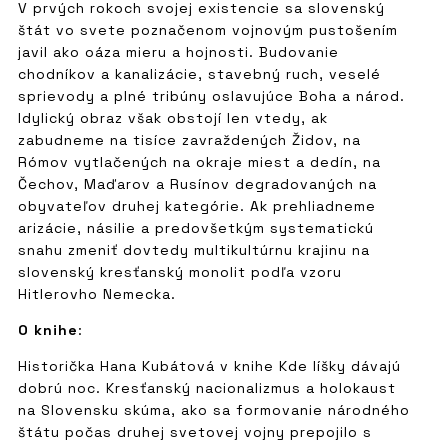
V prvých rokoch svojej existencie sa slovenský
štát vo svete poznačenom vojnovým pustošením
javil ako oáza mieru a hojnosti. Budovanie
chodníkov a kanalizácie, stavebný ruch, veselé
sprievody a plné tribúny oslavujúce Boha a národ.
Idylický obraz však obstojí len vtedy, ak
zabudneme na tisíce zavraždených Židov, na
Rómov vytlačených na okraje miest a dedín, na
Čechov, Maďarov a Rusínov degradovaných na
obyvateľov druhej kategórie. Ak prehliadneme
arizácie, násilie a predovšetkým systematickú
snahu zmeniť dovtedy multikultúrnu krajinu na
slovenský kresťanský monolit podľa vzoru
Hitlerovho Nemecka.
O knihe
:
Historička Hana Kubátová v knihe Kde líšky dávajú
dobrú noc. Kresťanský nacionalizmus a holokaust
na Slovensku skúma, ako sa formovanie národného
štátu počas druhej svetovej vojny prepojilo s