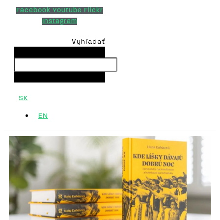
Facebook
Youtube
Flickr
Instagram
Vyhľadať
Vyhľadať
Close this search box.
SK
EN