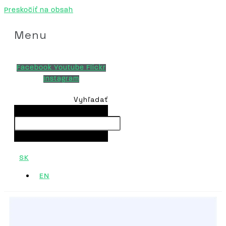
Preskočiť na obsah
Menu
Facebook
Youtube
Flickr
Instagram
Vyhľadať
Vyhľadať
Close this search box.
SK
EN