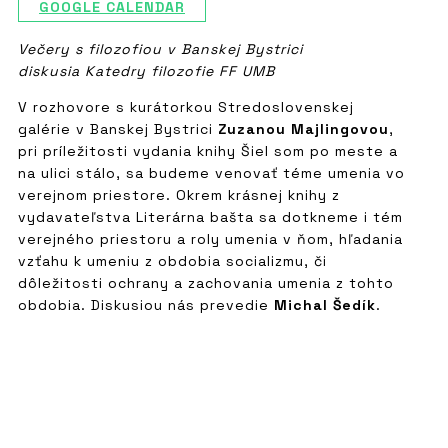
GOOGLE CALENDAR
Večery s filozofiou v Banskej Bystrici
diskusia Katedry filozofie FF UMB
V rozhovore s kurátorkou Stredoslovenskej
galérie v Banskej Bystrici
Zuzanou Majlingovou
,
pri príležitosti vydania knihy Šiel som po meste a
na ulici stálo, sa budeme venovať téme umenia vo
verejnom priestore. Okrem krásnej knihy z
vydavateľstva Literárna bašta sa dotkneme i tém
verejného priestoru a roly umenia v ňom, hľadania
vzťahu k umeniu z obdobia socializmu, či
dôležitosti ochrany a zachovania umenia z tohto
obdobia. Diskusiou nás prevedie
Michal Šedík
.