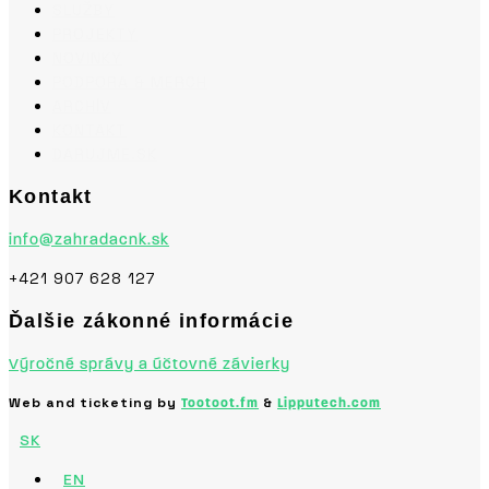
SLUŽBY
PROJEKTY
NOVINKY
PODPORA & MERCH
ARCHÍV
KONTAKT
DARUJME.SK
Kontakt
info@zahradacnk.sk
+421 907 628 127
Ďalšie zákonné informácie
Výročné správy a účtovné závierky
Web and ticketing by
&
Tootoot.fm
Lipputech.com
SK
EN