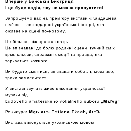
Вперше у Банській Бистриці!
І це буде подія, яку не можна пропустити!
Запрошуємо вас на прем’єру вистави «Кайдашева
сім’я» — легендарної української історії, яка
оживає на сцені по-новому.
Це більше, ніж просто театр.
Це впізнавані до болю родинні сцени, гучний сміх
крізь сльози, справжні емоції та правда, яка
торкається кожного.
Ви будете сміятися, впізнавати себе… і, можливо,
трохи замислитеся.
У виставі звучить живе виконання української
музики від
Ľudového amatérskeho vokálneho súboru
„Maľvy“
Режисура:
Mgr. art. Tetiana Tkach, ArtD.
Вистава виконується українською мовою.