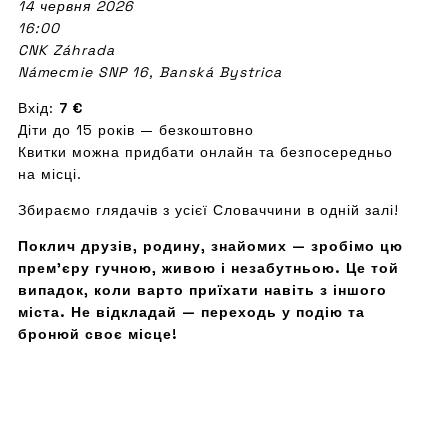
14 червня 2026
16:00
CNK Záhrada
Námестie SNP 16, Banská Bystrica
Вхід:
7 €
Діти до 15 років — безкоштовно
Квитки можна придбати онлайн та безпосередньо
на місці.
Збираємо глядачів з усієї Словаччини в одній залі!
Поклич друзів, родину, знайомих — зробімо цю
прем’єру гучною, живою і незабутньою. Це той
випадок, коли варто приїхати навіть з іншого
міста. Не відкладай — переходь у подію та
бронюй своє місце!