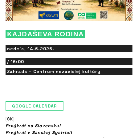
KAJDAŠEVA RODINA
nedeľa, 14.6.2026.
/ 16:00
Záhrada – Centrum nezávislej kultúry
GOOGLE CALENDAR
[SK]
Prvýkrát na Slovensku!
Prvýkrát v Banskej Bystrici!