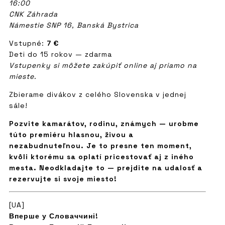
16:00
CNK Záhrada
Námestie SNP 16, Banská Bystrica
Vstupné:
7 €
Deti do 15 rokov — zdarma
Vstupenky si môžete zakúpiť online aj priamo na
mieste.
Zbierame divákov z celého Slovenska v jednej
sále!
Pozvite kamarátov, rodinu, známych — urobme
túto premiéru hlasnou, živou a
nezabudnuteľnou. Je to presne ten moment,
kvôli ktorému sa oplatí pricestovať aj z iného
mesta. Neodkladajte to — prejdite na udalosť a
rezervujte si svoje miesto!
[UA]
Вперше у Словаччині!