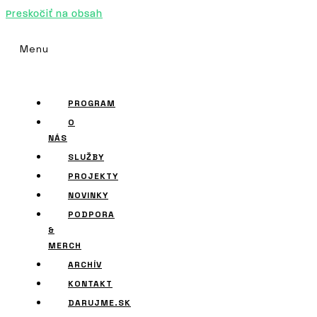
Preskočiť na obsah
Menu
PROGRAM
O
NÁS
SLUŽBY
PROJEKTY
NOVINKY
PODPORA
&
MERCH
ARCHÍV
KONTAKT
DARUJME.SK