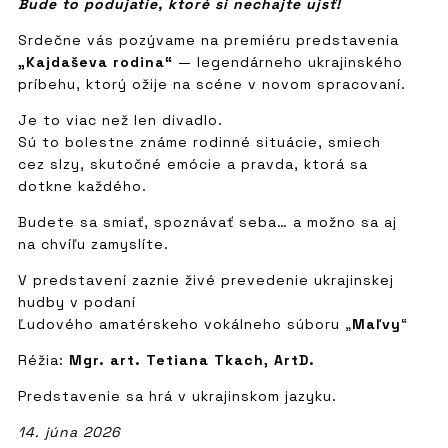
Bude to podujatie, ktoré si nechajte ujsť!
Srdečne vás pozývame na premiéru predstavenia
„Kajdaševa rodina“
— legendárneho ukrajinského
príbehu, ktorý ožije na scéne v novom spracovaní.
Je to viac než len divadlo.
Sú to bolestne známe rodinné situácie, smiech
cez slzy, skutočné emócie a pravda, ktorá sa
dotkne každého.
Budete sa smiať, spoznávať seba… a možno sa aj
na chvíľu zamyslíte.
V predstavení zaznie živé prevedenie ukrajinskej
hudby v podaní
Ľudového amatérskeho vokálneho súboru „
Maľvy
“
Réžia:
Mgr. art. Tetiana Tkach, ArtD.
Predstavenie sa hrá v ukrajinskom jazyku.
14. júna 2026