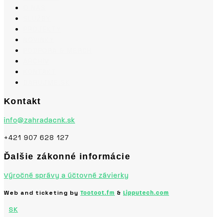
O NÁS
SLUŽBY
PROJEKTY
NOVINKY
PODPORA & MERCH
ARCHÍV
KONTAKT
DARUJME.SK
Kontakt
info@zahradacnk.sk
+421 907 628 127
Ďalšie zákonné informácie
Výročné správy a účtovné závierky
Web and ticketing by
&
Tootoot.fm
Lipputech.com
SK